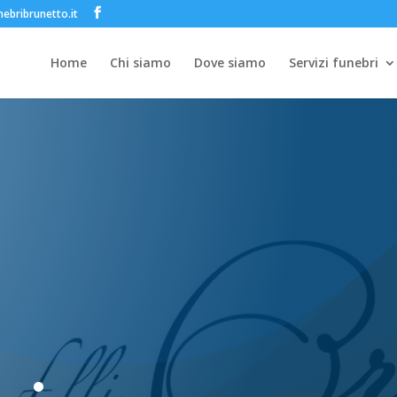
ebribrunetto.it
Home
Chi siamo
Dove siamo
Servizi funebri