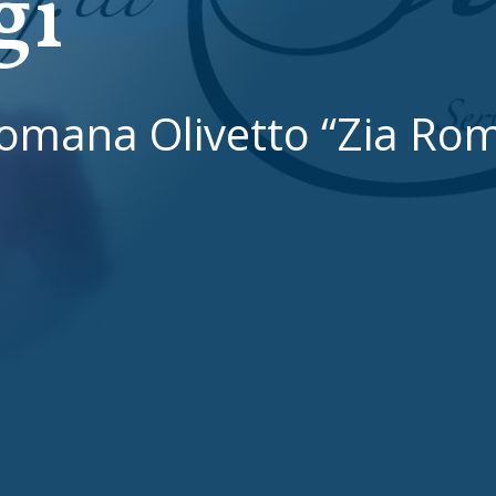
gi
omana Olivetto “Zia Rom