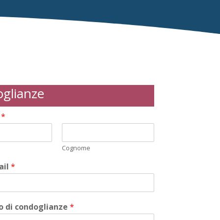
glianze
i
*
Cognome
ail
*
 di condoglianze
*