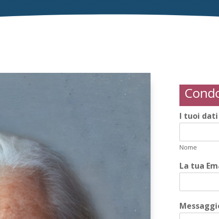
Condo
I tuoi dat
Nome
La tua Em
Messaggio