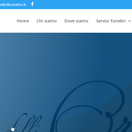
ebribrunetto.it
Home
Chi siamo
Dove siamo
Servizi funebri