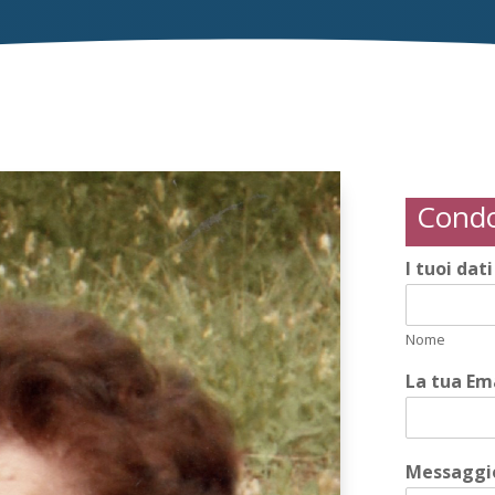
Condo
I tuoi dat
Nome
La tua Em
Messaggio