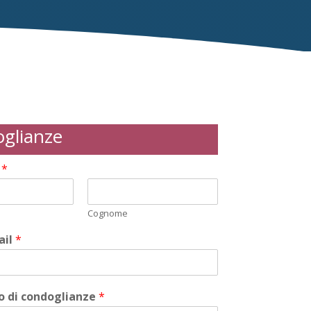
glianze
i
*
Cognome
ail
*
 di condoglianze
*