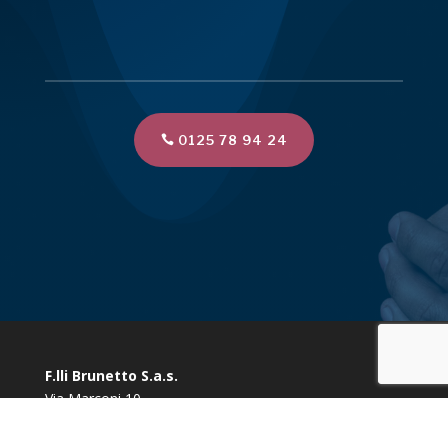
0125 78 94 24
F.lli Brunetto S.a.s.
Via Marconi 10
10080 Vidracco (TO)