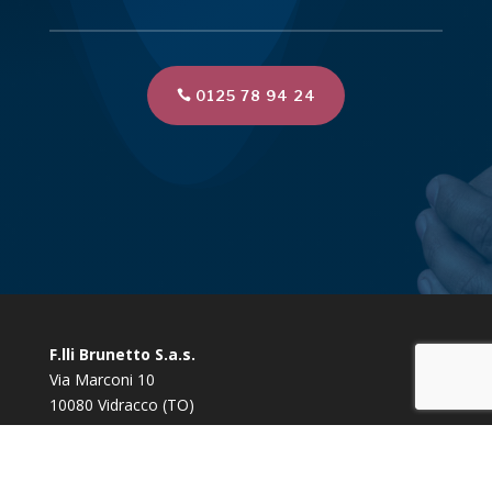
0125 78 94 24
F.lli Brunetto S.a.s.
Via Marconi 10
10080 Vidracco (TO)
Tel/Fax:
0125 78 94 24