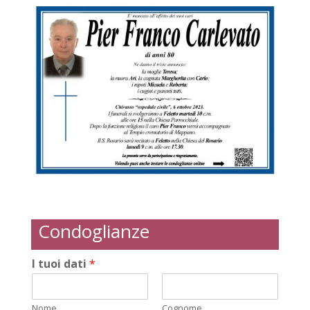
Condoglianze
I tuoi dati
*
Nome
Cognome