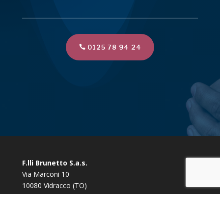
0125 78 94 24
F.lli Brunetto S.a.s.
Via Marconi 10
10080 Vidracco (TO)
Tel/Fax:
0125 78 94 24