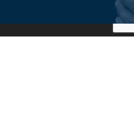
F.lli Brunetto S.a.s.
Via Marconi 10
10080 Vidracco (TO)
Tel/Fax:
0125 78 94 24
Tel/Fax:
0125 78 90 57
Cell:
333 6995839
Email:
info@onoranzefunebribrunetto.it
P.IVA
05969350015
Privacy Policy