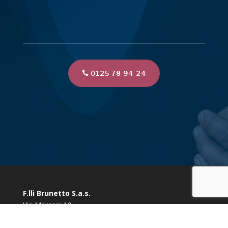
0125 78 94 24
F.lli Brunetto S.a.s.
Via Marconi 10
10080 Vidracco (TO)