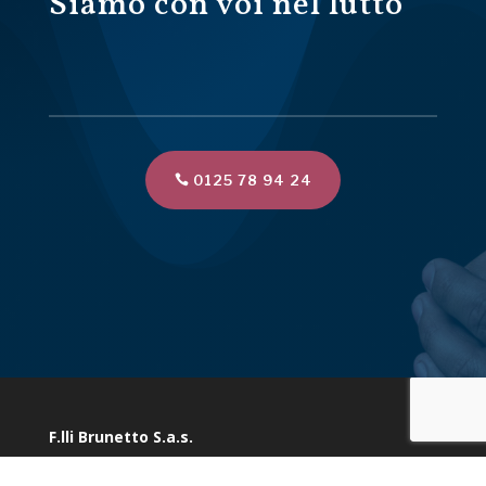
Siamo con voi nel lutto
0125 78 94 24
F.lli Brunetto S.a.s.
Via Marconi 10