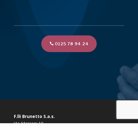
0125 78 94 24
F.lli Brunetto S.a.s.
Via Marconi 10
10080 Vidracco (TO)