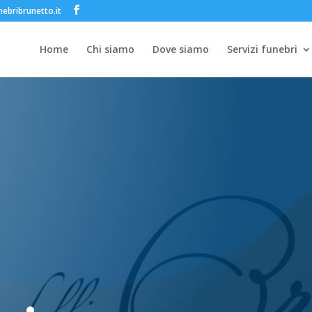
ebribrunetto.it
Home
Chi siamo
Dove siamo
Servizi funebri