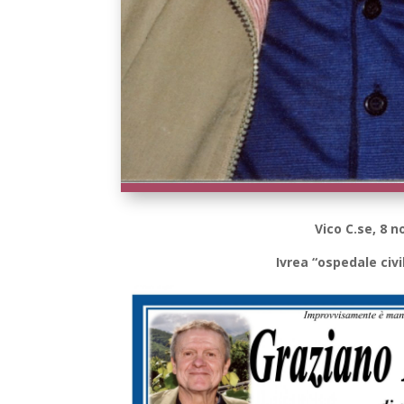
Vico C.se, 8 
Ivrea “ospedale civ