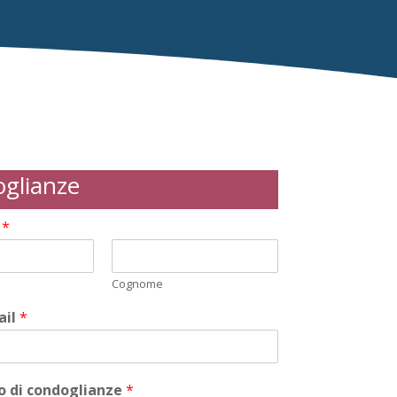
glianze
i
*
Cognome
ail
*
 di condoglianze
*