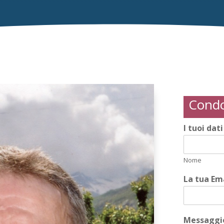
Condo
I tuoi dat
Nome
La tua Em
Messaggio