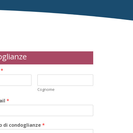
glianze
i
*
Cognome
ail
*
 di condoglianze
*