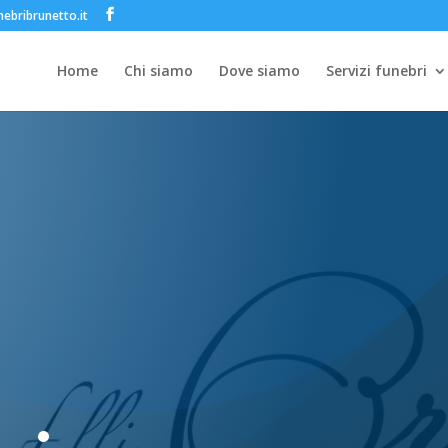
ebribrunetto.it
Home
Chi siamo
Dove siamo
Servizi funebri