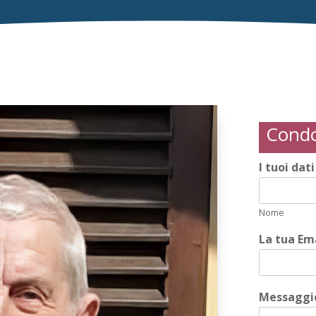
Condo
I tuoi dat
Nome
La tua Em
Messaggio