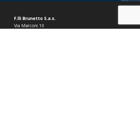
F.lli Brunetto S.a.s.
Via Marconi 10
10080 Vidracco (TO)
Tel/Fax:
0125 78 94 24
Tel/Fax:
0125 78 90 57
Cell:
333 6995839
Email:
info@onoranzefunebribrunetto.it
P.IVA
05969350015
Privacy Policy