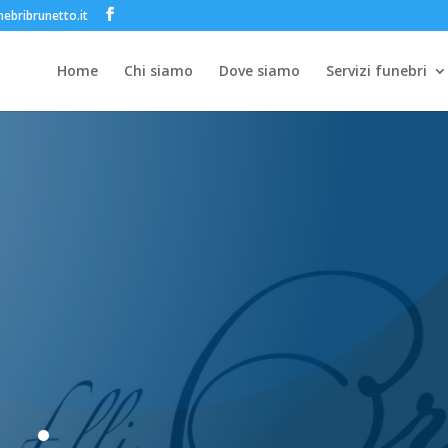
ebribrunetto.it
Home
Chi siamo
Dove siamo
Servizi funebri