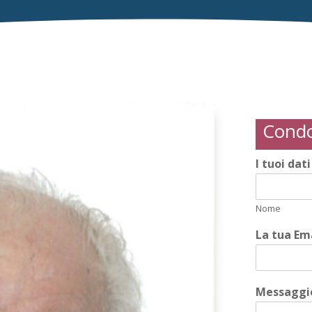
Condo
I tuoi dat
Nome
La tua Em
Messaggio