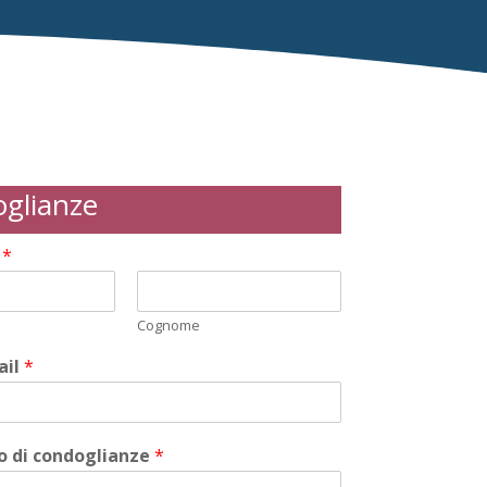
glianze
i
*
Cognome
ail
*
 di condoglianze
*