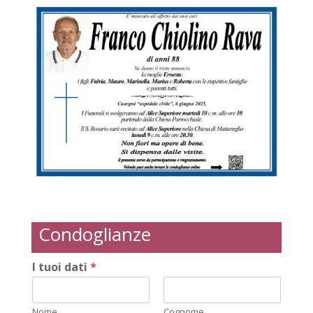
Condoglianze
I tuoi dati
*
Nome
Cognome