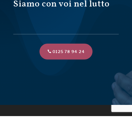
Siamo con voi nel lutto
0125 78 94 24
F.lli Brunetto S.a.s.
Via Marconi 10