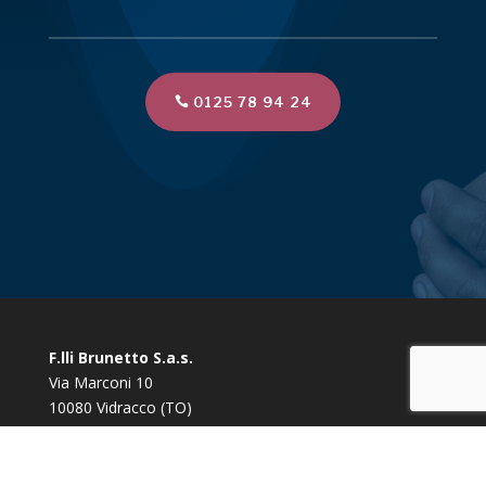
0125 78 94 24
F.lli Brunetto S.a.s.
Via Marconi 10
10080 Vidracco (TO)
Tel/Fax:
0125 78 94 24