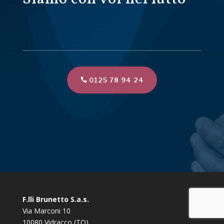
0125 78 94 24
F.lli Brunetto S.a.s.
Via Marconi 10
10080 Vidracco (TO)