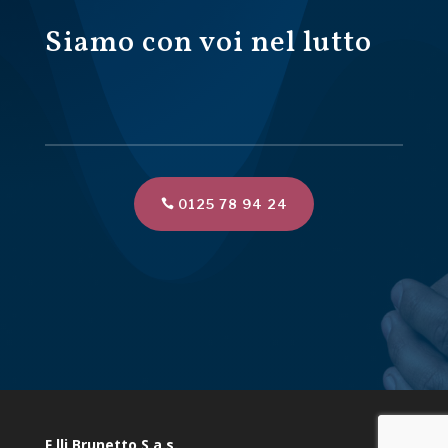
Siamo con voi nel lutto
0125 78 94 24
F.lli Brunetto S.a.s.