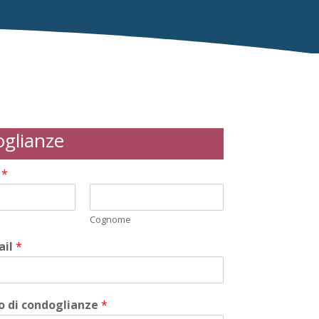
glianze
i
*
Cognome
ail
*
 di condoglianze
*