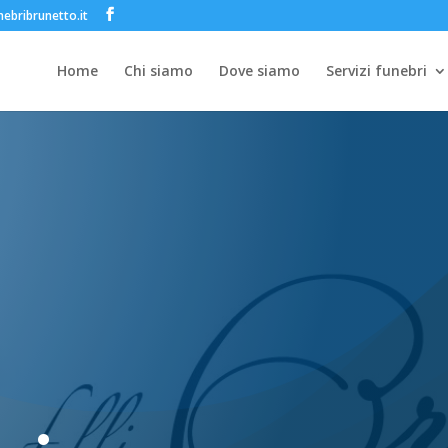
ebribrunetto.it
Home
Chi siamo
Dove siamo
Servizi funebri