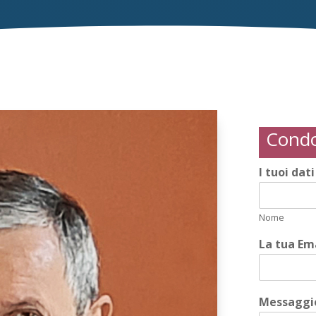
Condo
I tuoi dat
Nome
La tua Em
Messaggio