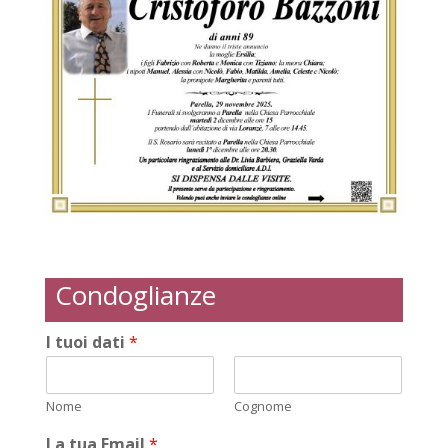
Condoglianze
I tuoi dati
*
Nome
Cognome
La tua Email
*