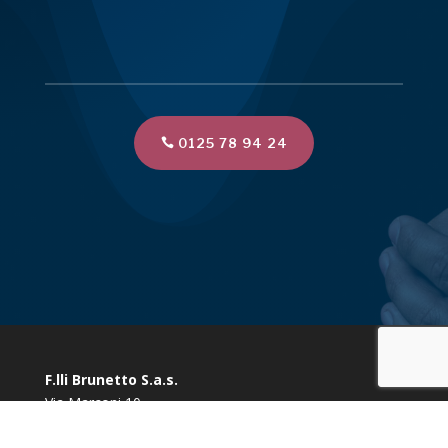
0125 78 94 24
F.lli Brunetto S.a.s.
Via Marconi 10
10080 Vidracco (TO)