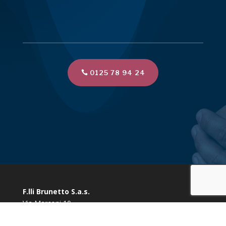
0125 78 94 24
F.lli Brunetto S.a.s.
Via Marconi 10
10080 Vidracco (TO)