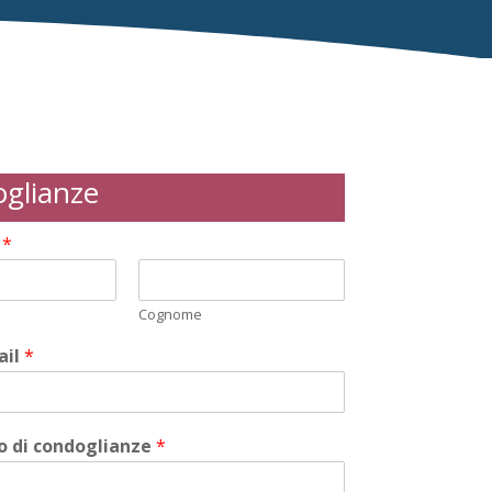
glianze
i
*
Cognome
ail
*
 di condoglianze
*