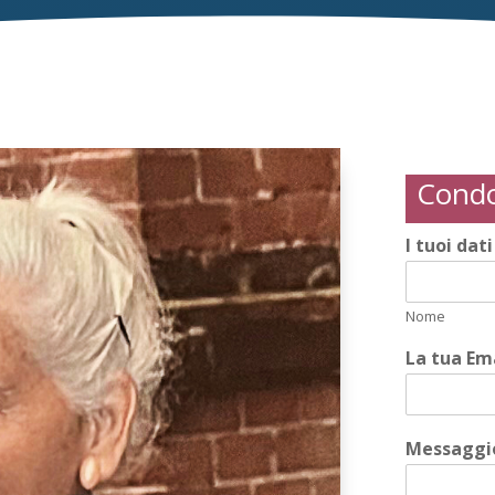
Condo
I tuoi dat
Nome
La tua Em
Messaggio