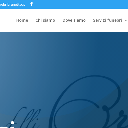
ebribrunetto.it
Home
Chi siamo
Dove siamo
Servizi funebri