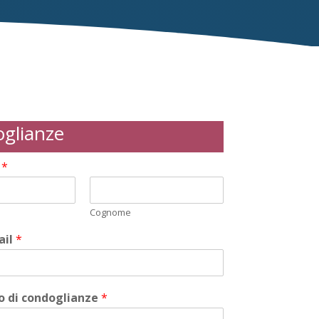
glianze
i
*
Cognome
ail
*
 di condoglianze
*