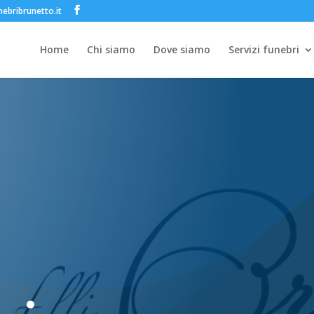
ebribrunetto.it
Home
Chi siamo
Dove siamo
Servizi funebri