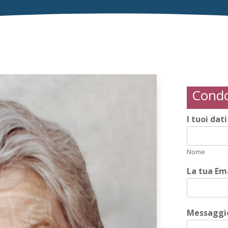
Condo
I tuoi dat
Nome
La tua Em
Messaggio