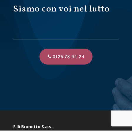
Siamo con voi nel lutto
0125 78 94 24
F.lli Brunetto S.a.s.