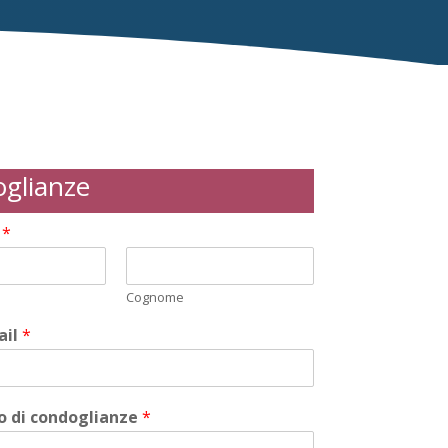
glianze
i
*
Cognome
ail
*
 di condoglianze
*