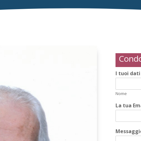
Condo
I tuoi dat
Nome
La tua Em
Messaggio