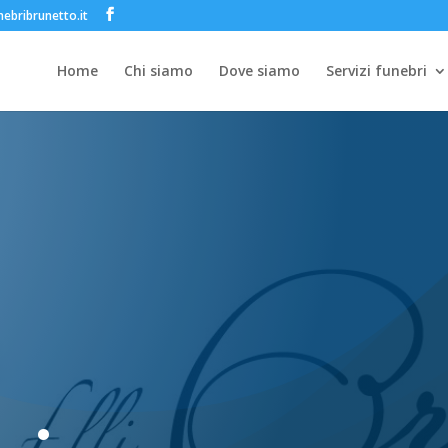
ebribrunetto.it
Home
Chi siamo
Dove siamo
Servizi funebri